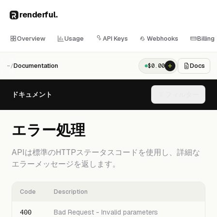
renderful
.
Overview
Usage
API Keys
Webhooks
Billing
Documentation
Docs
$
0.00
~/
ドキュメント
フィルター
エラー処理
APIは標準のHTTPステータスコードを使用し、詳細な
エラーメッセージを返します。
Code
Description
Bad Request - Invalid parameters
400