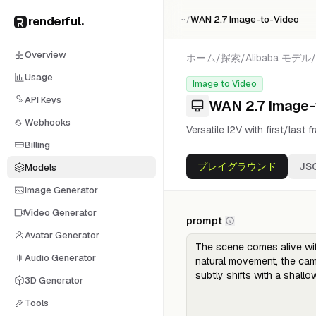
renderful
.
WAN 2.7 Image-to-Video
~/
Overview
ホーム
/
探索
/
Alibaba
モデル
/
Usage
Image to Video
API Keys
WAN 2.7 Image-
Webhooks
Versatile I2V with first/last
Billing
プレイグラウンド
JS
Models
Image Generator
Video Generator
prompt
Avatar Generator
Audio Generator
3D Generator
Tools