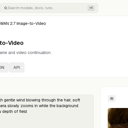
⌘K
WAN 2.7 Image-to-Video
to-Video
 frame and video continuation.
ON
API
例