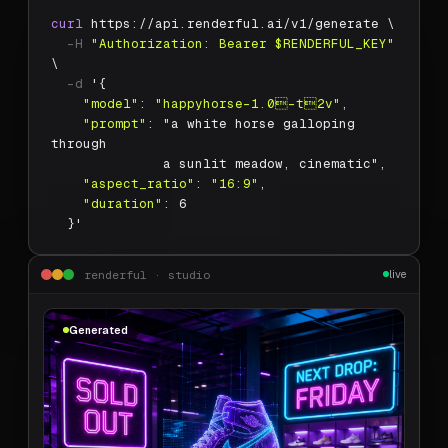
curl
 https://api.renderful.ai/v1/generate \
-H
"Authorization: Bearer $RENDERFUL_KEY"
\
-d
 '{
"model"
: 
"happyhorse-1.0-t2v"
,
"prompt"
: "a white horse galloping 
through
              a sunlit meadow, cinematic",
"aspect_ratio"
: 
"16:9"
,
"duration"
: 6
  }'
renderful · studio
live
Generated