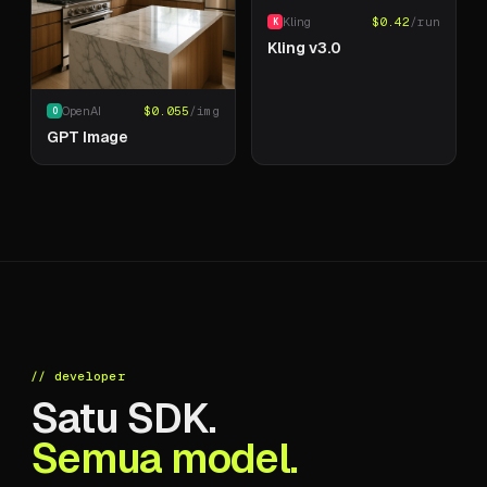
Kling
$
0.42
/run
K
Kling v3.0
OpenAI
$
0.055
/img
O
GPT Image
// developer
Satu SDK.
Semua model.