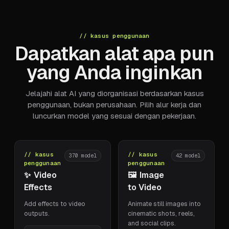
// kasus penggunaan
Dapatkan alat apa pun
yang Anda inginkan
Jelajahi alat AI yang diorganisasi berdasarkan kasus
penggunaan, bukan perusahaan. Pilih alur kerja dan
luncurkan model yang sesuai dengan pekerjaan.
// kasus
// kasus
370
model
42
model
penggunaan
penggunaan
✨
Video
🖼️
Image
Effects
to Video
Add effects to video
Animate still images into
outputs.
cinematic shots, reels,
and social clips.