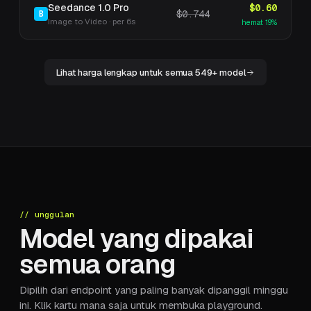
Seedance 1.0 Pro
$0.60
$0.744
B
Image to Video
·
per
6s
hemat
19
%
Lihat harga lengkap untuk semua 549+ model
// unggulan
Model yang dipakai
semua orang
Dipilih dari endpoint yang paling banyak dipanggil minggu
ini. Klik kartu mana saja untuk membuka playground.