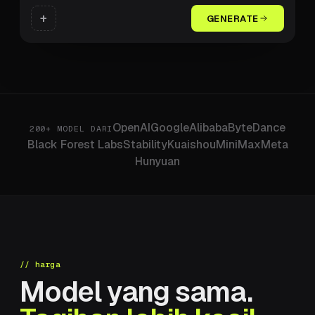
+
GENERATE
OpenAI
Google
Alibaba
ByteDance
200+ MODEL DARI
Black Forest Labs
Stability
Kuaishou
MiniMax
Meta
Hunyuan
// harga
Model yang sama.