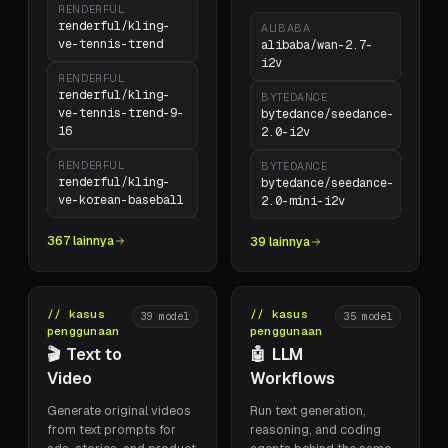
RENDERFUL
renderful/kling-
ALIBABA
ve-tennis-trend
alibaba/wan-2.7-
i2v
RENDERFUL
renderful/kling-
BYTEDANCE
ve-tennis-trend-9-
bytedance/seedance-
16
2.0-i2v
RENDERFUL
BYTEDANCE
renderful/kling-
bytedance/seedance-
ve-korean-baseball
2.0-mini-i2v
367 lainnya
39 lainnya
// kasus
// kasus
39
model
35
model
penggunaan
penggunaan
🎬
Text to
🤖
LLM
Video
Workflows
Generate original videos
Run text generation,
from text prompts for
reasoning, and coding