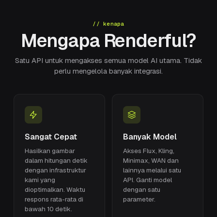
// kenapa
Mengapa Renderful?
Satu API untuk mengakses semua model AI utama. Tidak
perlu mengelola banyak integrasi.
Sangat Cepat
Banyak Model
Hasilkan gambar
Akses Flux, Kling,
dalam hitungan detik
Minimax, WAN dan
dengan infrastruktur
lainnya melalui satu
kami yang
API. Ganti model
dioptimalkan. Waktu
dengan satu
respons rata-rata di
parameter.
bawah 10 detik.