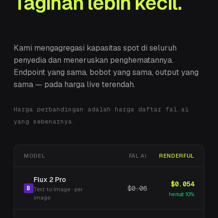
Tagihan lebih kecil.
Kami mengagregasi kapasitas spot di seluruh
penyedia dan meneruskan penghematannya.
Endpoint yang sama, bobot yang sama, output yang
sama — pada harga live terendah.
Harga perbandingan adalah harga daftar fal.ai
yang sebenarnya.
MODEL
FAL.AI
RENDERFUL
Flux 2 Pro
$0.054
$0.06
B
Text to Image
·
per
hemat
10
%
image