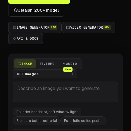
Jelajahi 200+ model
IMAGE GENERATOR
VIDEO GENERATOR
NEW
NEW
API & DOCS
IMAGE
VIDEO
AUDIO
New
Model
Founder headshot, soft window light
Skincare bottle, editorial
Futuristic coffee poster