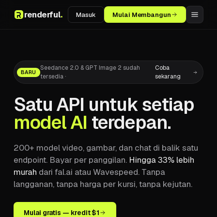
renderful
.
Masuk
Mulai Membangun
Seedance 2.0 & GPT Image 2 sudah
Coba
BARU
tersedia
·
sekarang
Satu API untuk setiap
model AI
terdepan.
200+ model video, gambar, dan chat di balik satu
endpoint. Bayar per panggilan.
Hingga 33% lebih
murah
dari fal.ai atau Wavespeed. Tanpa
langganan, tanpa harga per kursi, tanpa kejutan.
Mulai gratis — kredit $1