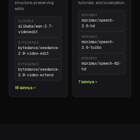
structure-preserving
tutorials, and localization.
edits.
MINIMAX
minimax/speech-
ALIBABA
2.6-hd
alibaba/wan-2.7-
videoedit
MINIMAX
minimax/speech-
BYTEDANCE
2.6-turbo
bytedance/seedance-
2.0-video-edit
MINIMAX
minimax/speech-02-
BYTEDANCE
hd
bytedance/seedance-
2.0-video-extend
7 lainnya
18 lainnya