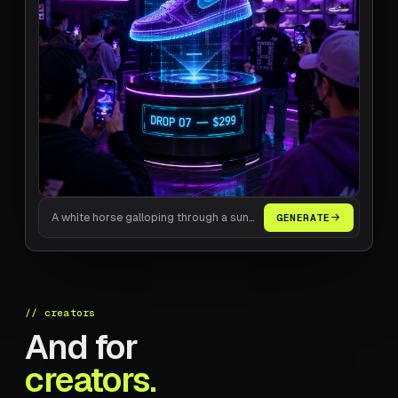
A white horse galloping through a sunlit meadow, cinematic
GENERATE
// creators
And for
creators.