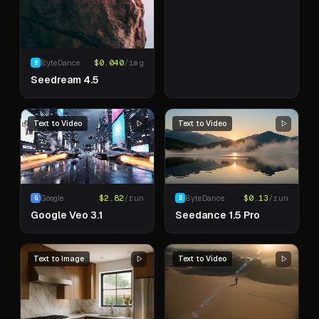
ByteDance
$
0.040
/img
B
Seedream 4.5
Text to Video
Text to Video
Google
$
2.82
/run
ByteDance
$
0.13
/run
G
B
Google Veo 3.1
Seedance 1.5 Pro
Text to Image
Text to Video