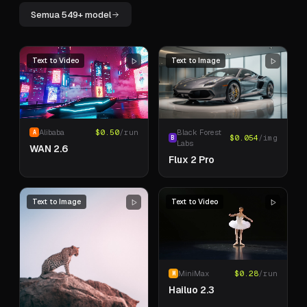
Semua 549+ model
Text to Video
Text to Image
Alibaba
$
0.50
/run
Black Forest
A
$
0.054
/img
B
Labs
WAN 2.6
Flux 2 Pro
Text to Image
Text to Video
MiniMax
$
0.28
/run
M
Hailuo 2.3