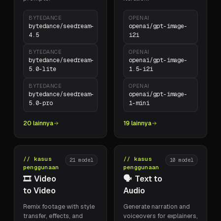
BYTEDANCE
OPENAI
bytedance/seedream-
openai/gpt-image-
4.5
i2i
BYTEDANCE
OPENAI
bytedance/seedream-
openai/gpt-image-
5.0-lite
1.5-i2i
BYTEDANCE
OPENAI
bytedance/seedream-
openai/gpt-image-
5.0-pro
1-mini
20 lainnya
19 lainnya
// kasus
// kasus
21
model
10
model
penggunaan
penggunaan
🎞️
Video
🗣️
Text to
to Video
Audio
Remix footage with style
Generate narration and
transfer, effects, and
voiceovers for explainers,