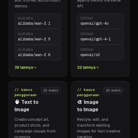
ads, stories, and product
agents behind the same
demos.
API.
ALIBABA
OPENAI
alibaba/wan-2.1
openai/gpt-4o
ALIBABA
OPENAI
alibaba/wan-2.5
openai/gpt-4-1
ALIBABA
OPENAI
alibaba/wan-2.6
openai/o3
36 lainnya
32 lainnya
// kasus
// kasus
23
model
22
model
penggunaan
penggunaan
🧠
Text to
🎨
Image
Image
to Image
Create concept art,
Restyle, edit, and
product shots, and
transform existing
campaign visuals from
images for fast creative
prompts.
iteration.