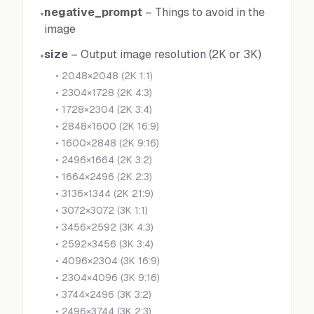
negative_prompt
–
Things to avoid in the
•
image
size
–
Output image resolution (2K or 3K)
•
•
2048×2048 (2K 1:1)
•
2304×1728 (2K 4:3)
•
1728×2304 (2K 3:4)
•
2848×1600 (2K 16:9)
•
1600×2848 (2K 9:16)
•
2496×1664 (2K 3:2)
•
1664×2496 (2K 2:3)
•
3136×1344 (2K 21:9)
•
3072×3072 (3K 1:1)
•
3456×2592 (3K 4:3)
•
2592×3456 (3K 3:4)
•
4096×2304 (3K 16:9)
•
2304×4096 (3K 9:16)
•
3744×2496 (3K 3:2)
•
2496×3744 (3K 2:3)