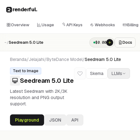
renderful
.
Overview
Usage
API Keys
Webhooks
Billing
Seedream 5.0 Lite
Docs
$
0.00
~/
Beranda
/
Jelajahi
/
ByteDance
Model
/
Seedream 5.0 Lite
Text to Image
Skema
LLMs
Seedream 5.0 Lite
Latest Seedream with 2K/3K
resolution and PNG output
support.
Playground
JSON
API