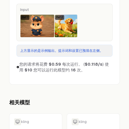
Input
Ref
1
Ref
2
上方显示的是示例输出。提示词和设置已预填在左侧。
您的请求将花费
$0.59
每次运行。
(
$0.118
/s
)
使
用
$10
您可以运行此模型约
16
次。
相关模型
kling
kling