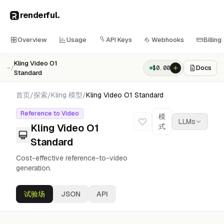
renderful
.
Overview
Usage
API Keys
Webhooks
Billing
Kling Video O1
Docs
$
0.00
~/
Standard
首页
/
探索
/
Kling
模型
/
Kling Video O1 Standard
Reference to Video
模
LLMs
Kling Video O1
式
Standard
Cost-effective reference-to-video
generation.
试验场
JSON
API