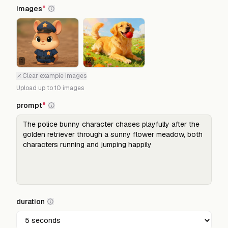
images
*
1
2
Clear example images
Upload up to
10
images
prompt
*
duration